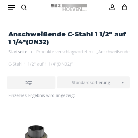
Menu
Skip
to
Close
search
account
Close
Warenkorb
Cart
main
Filters
content
Anschweißende C-Stahl 1 1/2" auf
1 1/4"(DN32)
Startseite
Produkte verschlagwortet mit „Anschweißende
C-Stahl 1 1/2" auf 1 1/4"(DN32)“
Standardsortierung
Einzelnes Ergebnis wird angezeigt