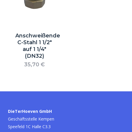
Anschweißende
C-Stahl 1 1/2″
auf 1 1/4″
(DN32)
35,70
€
Es befinden sich keine Produkte im
Warenkorb.
Go to shop
DieTerHoeven GmbH
Geschäftsstelle Kempen
Speefeld 1C Halle C3.3