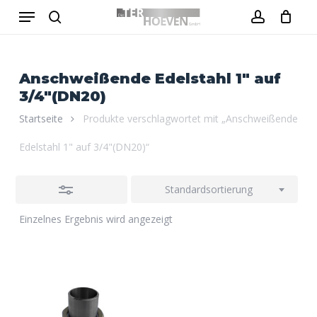
Menu
Skip
to
Close
search
account
Close
Warenkorb
Cart
main
Filters
content
Anschweißende Edelstahl 1" auf
3/4"(DN20)
Startseite
Produkte verschlagwortet mit „Anschweißende
Edelstahl 1" auf 3/4"(DN20)“
Standardsortierung
Einzelnes Ergebnis wird angezeigt