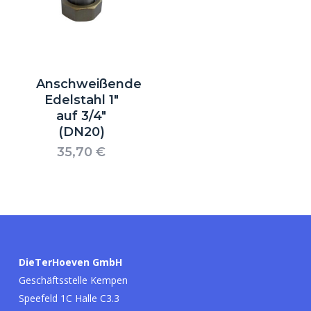
Anschweißende
Edelstahl 1″
auf 3/4″
(DN20)
35,70
€
Es befinden sich keine Produkte im
Warenkorb.
Go to shop
DieTerHoeven GmbH
Geschäftsstelle Kempen
Speefeld 1C Halle C3.3