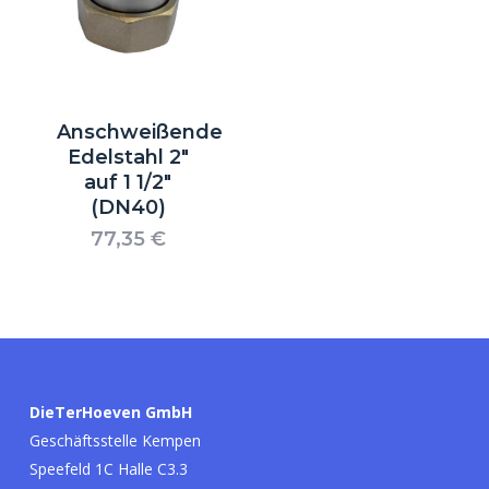
Anschweißende
Edelstahl 2″
auf 1 1/2″
(DN40)
77,35
€
Es befinden sich keine Produkte im
Warenkorb.
Go to shop
DieTerHoeven GmbH
Geschäftsstelle Kempen
Speefeld 1C Halle C3.3