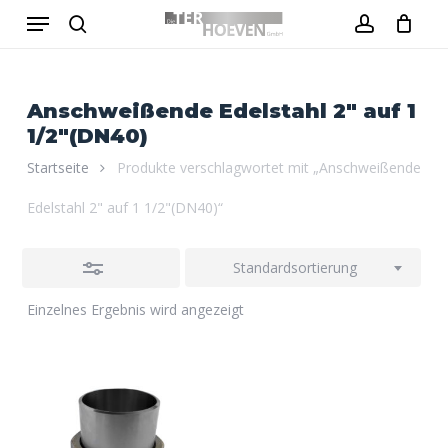
Menu
Skip
to
Close
search
account
Close
Warenkorb
Cart
main
Filters
content
Anschweißende Edelstahl 2" auf 1
1/2"(DN40)
Startseite
Produkte verschlagwortet mit „Anschweißende
Edelstahl 2" auf 1 1/2"(DN40)“
Standardsortierung
Einzelnes Ergebnis wird angezeigt