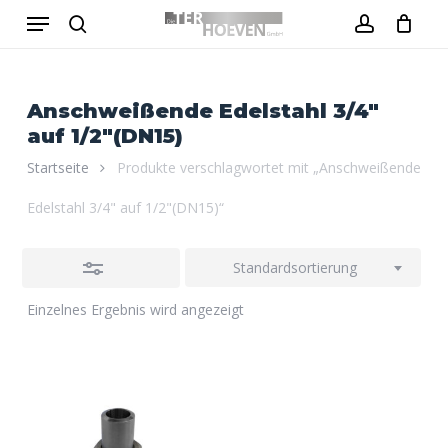
Menu
Skip
to
Close
search
account
Close
Warenkorb
Cart
main
Filters
content
Anschweißende Edelstahl 3/4"
auf 1/2"(DN15)
Startseite
Produkte verschlagwortet mit „Anschweißende
Edelstahl 3/4" auf 1/2"(DN15)“
Standardsortierung
Einzelnes Ergebnis wird angezeigt