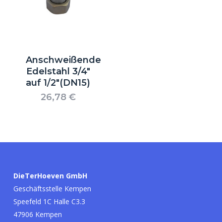
Anschweißende
Edelstahl 3/4″
auf 1/2″(DN15)
26,78
€
Es befinden sich keine Produkte im
Warenkorb.
Go to shop
DieTerHoeven GmbH
Geschäftsstelle Kempen
Speefeld 1C Halle C3.3
47906 Kempen