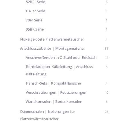
52BR -Serie
6
D43er Serie
3
70er Serie
1
95BR Serie
1
Nickelgelötete Plattenwärmetauscher
4
Anschlusszubehör | Montagematerial
36
Anschweißenden in C-Stahl oder Edelstahl
12
Bördeladapter Kälteleitung | Anschluss
5
Kälteleitung
Flansch-Sets | Kompaktflansche
4
Verschraubungen | Reduzierungen
10
Wandkonsolen | Bodenkonsolen
5
Dämmschalen | Isolierungen für
23
Plattenwärmetauscher