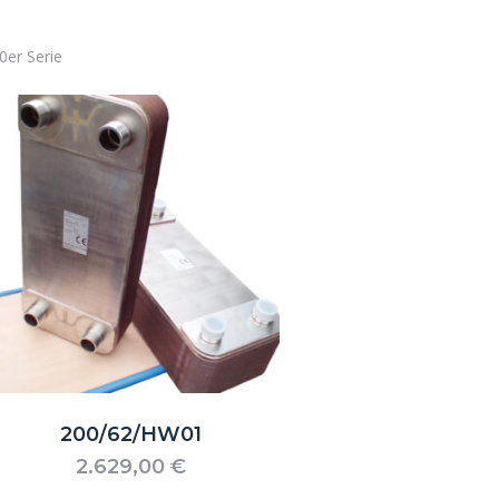
0er Serie
200/62/HW01
2.629,00
€