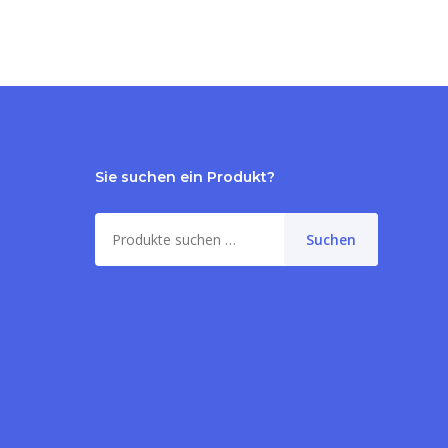
Sie suchen ein Produkt?
Suche
Suchen
nach:
me:
0,00
€
orb anzeigen
Kasse