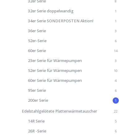
32er Serie
8
32er Serie doppelwandig
1
34er Serie SONDERPOSTEN Aktion!
1
36er Serie
3
52er-Serie
6
60er Serie
14
23er Serie für Wärmepumpen
3
52er Serie für Wärmepumpen
10
60er Serie für Wärmepumpen
4
95er Serie
6
200er Serie
1
Edelstahlgelötete Plattenwärmetauscher
22
14R Serie
5
26R -Serie
6