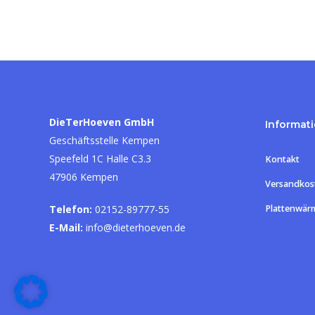
DieTerHoeven GmbH
Informat
Geschäftsstelle Kempen
Speefeld 1C Halle C3.3
Kontakt
47906 Kempen
Versandkos
Telefon:
02152-89777-55
Plattenwär
E-Mail:
info@dieterhoeven.de