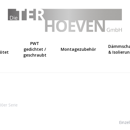
Warenkorb
PWT
Dämmscha
gedichtet /
Montagezubehör
lötet
& Isolieru
geschraubt
00er Serie
Einze