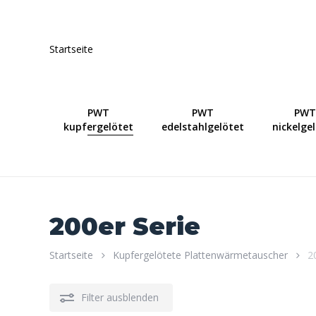
Skip
to
main
Startseite
content
PWT
PWT
PWT
kupfergelötet
edelstahlgelötet
nickelge
200er Serie
Startseite
Kupfergelötete Plattenwärmetauscher
2
Filter ausblenden