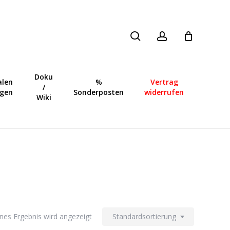
search
account
Close
Cart
Doku
len
%
Vertrag
/
ngen
Sonderposten
widerrufen
Wiki
lnes Ergebnis wird angezeigt
Standardsortierung