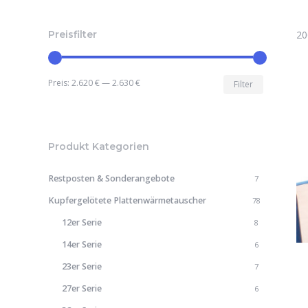
Preisfilter
20
Min.
Max.
Preis:
2.620 €
—
2.630 €
Filter
Preis
Preis
Produkt Kategorien
Restposten & Sonderangebote
7
Kupfergelötete Plattenwärmetauscher
78
12er Serie
8
14er Serie
6
23er Serie
7
27er Serie
6