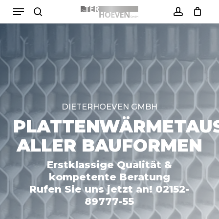
Menu
Skip
to
search
account
Close
Warenkorb
Cart
main
content
DIETERHOEVEN GMBH
PLATTENWÄRMETAU
ALLER BAUFORMEN
Erstklassige Qualität &
kompetente Beratung
Rufen Sie uns jetzt an!
02152-
89777-55