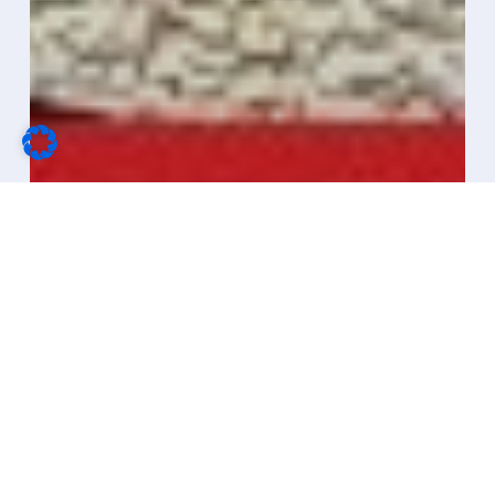
Zwischensumme:
0,00
€
Warenkorb anzeigen
Kasse