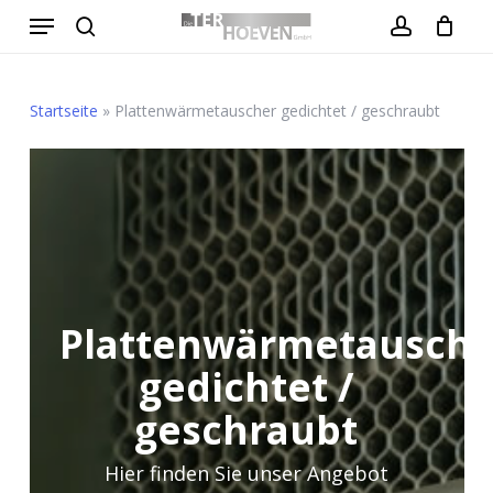
Menu
Skip
to
search
account
Close
Warenkorb
Cart
main
content
Startseite
»
Plattenwärmetauscher gedichtet / geschraubt
Plattenwärmetausche
gedichtet /
geschraubt
Hier finden Sie unser Angebot