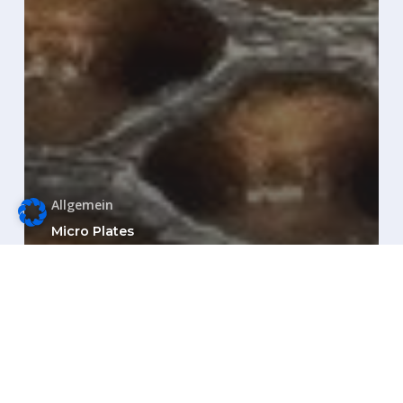
Zwischensumme:
0,00
€
Warenkorb anzeigen
Kasse
Allgemein
Micro Plates
Reparieren
statt
entsorgen!