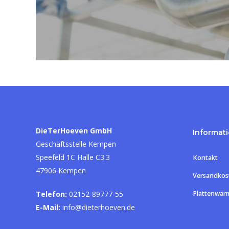
DieTerHoeven GmbH
Informat
Geschäftsstelle Kempen
Speefeld 1C Halle C3.3
Kontakt
47906 Kempen
Versandkos
Telefon:
02152-89777-55
Plattenwär
E-Mail:
info@dieterhoeven.de