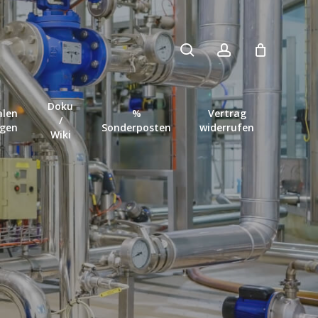
search
account
Close
Cart
Doku
len
%
Vertrag
/
ngen
Sonderposten
widerrufen
Wiki