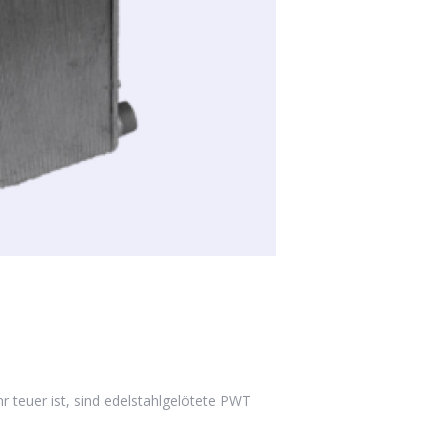
befinden sich keine Produkte im Warenkorb.
Go to shop
 teuer ist, sind edelstahlgelötete PWT