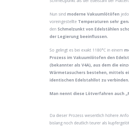
Schmelzpunkt als der Edelstahl der Platten
Nun sind
moderne Vakuumlötöfen
jedo
voreingestellte
Temperaturen sehr gena
den
Schmelzunkt von Edelstählen sch
der Legierung beeinflussen.
So gelingt es bei exakt 1180°C in einem
me
Prozess im Vakuumlötofen den Edelst
(bekannter als V4A), aus dem die einz
Wärmetasuchers bestehen, mittels 
identischen Edelstahllot zu verbinden
Man nennt diese Lötverfahren auch „
Da dieser Prozess wesentlich höhere Anfor
bislang noch deutlich teurer als kupfergel