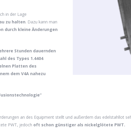
.
ch in der Lage
u zu halten
. Dazu kann man
on durch kleine Änderungen
hrere Stunden dauernden
ahl des Types 1.4404
Es 
elnen Platten des
einem dem V4A nahezu
.
Fusionstechnologie“
derungen an des Equipment stellt und außerdem das edelstahllot sehr
ötete PWT, jedoch
oft schon günstiger als nickelglötete PWT.