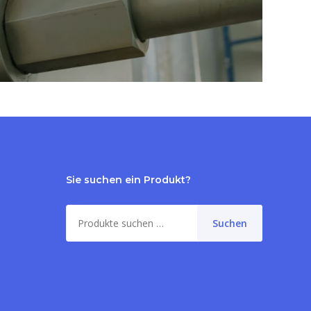
Sie suchen ein Produkt?
Suche
Suchen
nach:
me:
0,00
€