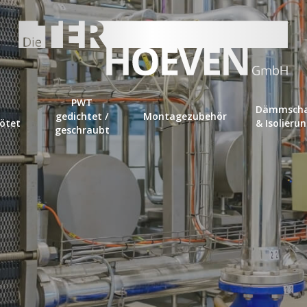
Warenkorb
PWT
Dämmscha
gedichtet /
Montagezubehör
lötet
& Isolieru
geschraubt