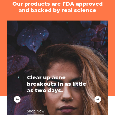
Our
products
are
FDA
approved
and
backed
by
real
science
Clear up acne
breakouts in as little
as two days.
Shop Now