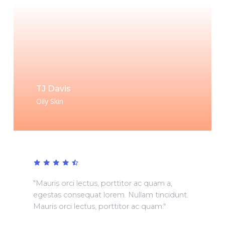
TJ Davis
Oily Skin
"Mauris
orci
lectus,
porttitor
ac
quam
a,
egestas
consequat
lorem.
Nullam
tincidunt.
Mauris
orci
lectus,
porttitor
ac
quam."