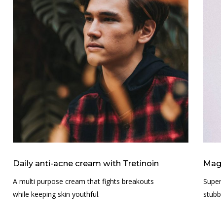
Daily anti-acne cream with Tretinoin
Magi
A multi purpose cream that fights breakouts
Super
while keeping skin youthful.
stubb