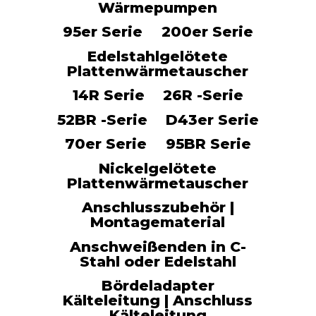
Wärmepumpen
95er Serie
200er Serie
Edelstahlgelötete
Plattenwärmetauscher
14R Serie
26R -Serie
52BR -Serie
D43er Serie
70er Serie
95BR Serie
Nickelgelötete
Plattenwärmetauscher
Anschlusszubehör |
Montagematerial
Anschweißenden in C-
Stahl oder Edelstahl
Es befinden sich keine Produkte im
Bördeladapter
Warenkorb.
Kälteleitung | Anschluss
Kälteleitung