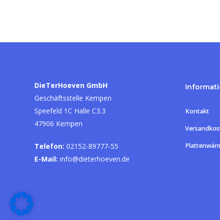
DieTerHoeven GmbH
Informat
Geschäftsstelle Kempen
Speefeld 1C Halle C3.3
Kontakt
47906 Kempen
Versandkos
Telefon:
02152-89777-55
Plattenwär
E-Mail:
info@dieterhoeven.de