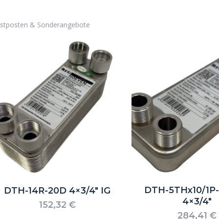
stposten & Sonderangebote
DTH-5THx10/1P
DTH-14R-20D 4×3/4″ IG
4×3/4″
152,32
€
284,41
€