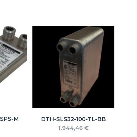
-SPS-M
DTH-SLS32-100-TL-BB
1.944,46
€