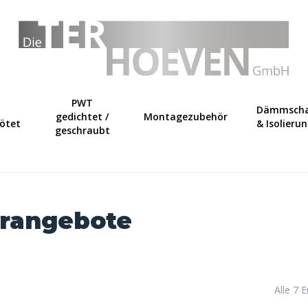
Warenkorb
PWT
Dämmscha
gedichtet /
Montagezubehör
lötet
& Isolieru
geschraubt
erangebote
Alle 7 