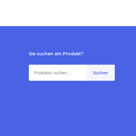
Sie suchen ein Produkt?
Suche
Suchen
nach:
me:
0,00
€
orb anzeigen
Kasse