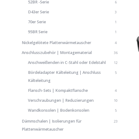
52BR -Serie
6
D43er Serie
3
70er Serie
1
95BR Serie
1
Nickelgelötete Plattenwärmetauscher
4
Anschlusszubehör | Montagematerial
36
Anschweißenden in C-Stahl oder Edelstahl
12
Bördeladapter Kälteleitung | Anschluss
5
Kälteleitung
Flansch-Sets | Kompaktflansche
4
Verschraubungen | Reduzierungen
10
Wandkonsolen | Bodenkonsolen
5
Dämmschalen | Isolierungen für
23
Plattenwärmetauscher