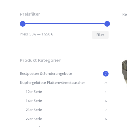
Preisfilter
Re
Min.
Max.
Preis:
50 €
—
1.950 €
Filter
Preis
Preis
Produkt Kategorien
Restposten & Sonderangebote
7
Kupfergelötete Plattenwärmetauscher
78
12er Serie
8
14er Serie
6
23er Serie
7
27er Serie
6