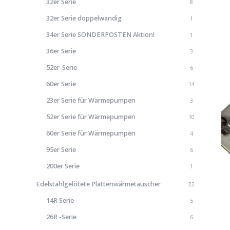
32er Serie
8
32er Serie doppelwandig
1
34er Serie SONDERPOSTEN Aktion!
1
36er Serie
3
52er-Serie
6
60er Serie
14
23er Serie für Wärmepumpen
3
52er Serie für Wärmepumpen
10
60er Serie für Wärmepumpen
4
95er Serie
6
200er Serie
1
Edelstahlgelötete Plattenwärmetauscher
22
14R Serie
5
26R -Serie
6