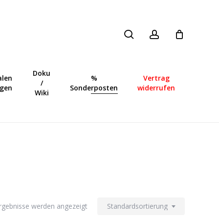
search
account
Close
Cart
Doku
len
%
Vertrag
/
ngen
Sonderposten
widerrufen
Wiki
Ergebnisse werden angezeigt
Standardsortierung