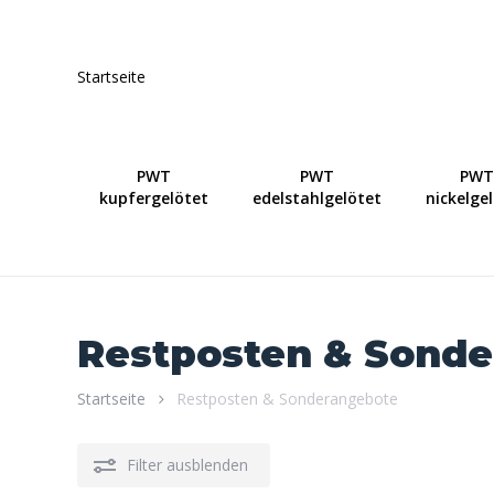
Skip
to
main
Startseite
content
PWT
PWT
PWT
kupfergelötet
edelstahlgelötet
nickelge
Restposten & Sond
Startseite
Restposten & Sonderangebote
Filter ausblenden