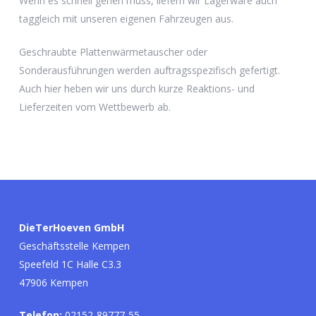
Wenn es schnell gehen muss, liefern wir Lagerware auch
taggleich mit unseren eigenen Fahrzeugen aus.
Geschraubte Plattenwärmetauscher oder
Sonderausführungen werden auftragsspezifisch gefertigt.
Auch hier heben wir uns durch kurze Reaktions- und
Lieferzeiten vom Wettbewerb ab.
DieTerHoeven GmbH
Geschäftsstelle Kempen
Speefeld 1C Halle C3.3
47906 Kempen
Telefon:
02152-89777-55