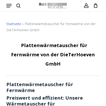
Menu
Skip
to
search
account
Close
Warenkorb
Cart
main
content
Startseite
»
Plattenwärmetauscher für Fernwärme von der
DieTerHoeven GmbH
Plattenwärmetauscher für
Fernwärme von der DieTerHoeven
GmbH
Plattenwärmetauscher für
Fernwärme
Preiswert und effizient: Unsere
Wärmetauscher für