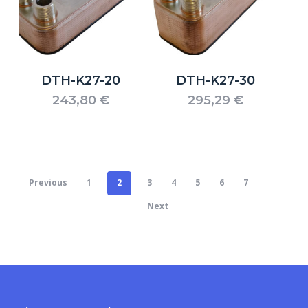
DTH-K27-20
DTH-K27-30
243,80
€
295,29
€
Previous
1
2
3
4
5
6
7
Next