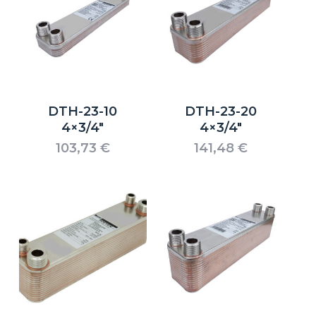
DTH-23-10
DTH-23-20
4×3/4″
4×3/4″
103,73
€
141,48
€