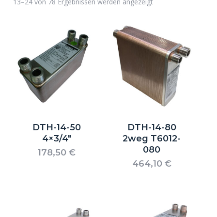
13–24 von 78 Ergebnissen werden angezeigt
DTH-14-50
DTH-14-80
4×3/4″
2weg T6012-
080
178,50
€
464,10
€