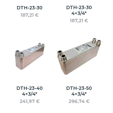
DTH-23-30
DTH-23-30
4×3/4″
187,21
€
187,21
€
Es befinden sich keine Produkte im
Warenkorb.
DTH-23-40
DTH-23-50
4×3/4″
4×3/4″
Go to shop
241,97
€
296,74
€