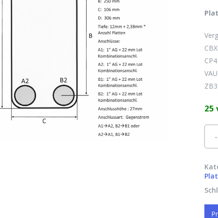
Pla
Verg
CBX
CP4
VAU 
ZB3
25 
Alte
Kat
Pla
Sch
Pr