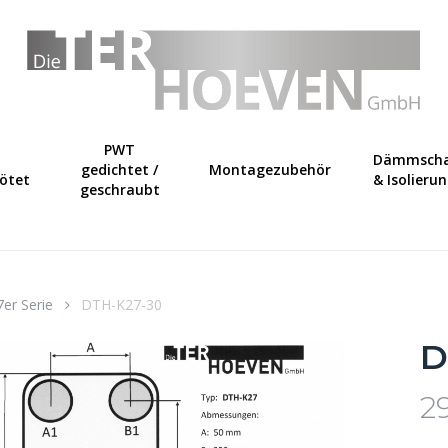
Warenkorb
PWT
Dämmscha
gedichtet /
Montagezubehör
lötet
& Isolieru
geschraubt
7er Serie
DTH-K27-30
D
2