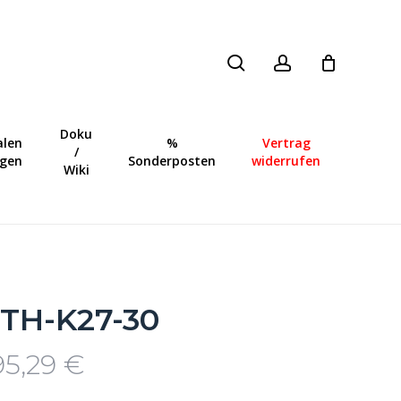
search
account
Close
Cart
Doku
len
%
Vertrag
/
ngen
Sonderposten
widerrufen
Wiki
TH-K27-30
95,29
€