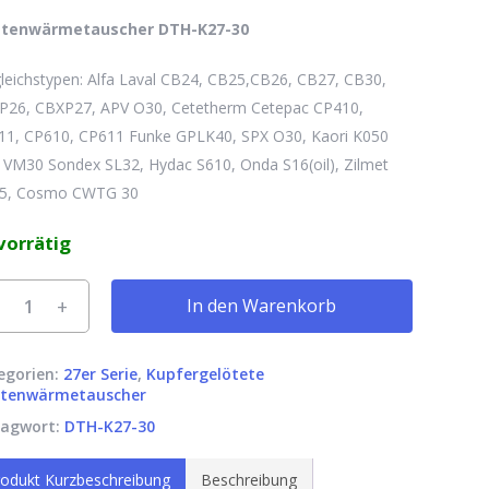
ttenwärmetauscher DTH-K27-30
leichstypen: Alfa Laval CB24, CB25,CB26, CB27, CB30,
P26, CBXP27, APV O30, Cetetherm Cetepac CP410,
11, CP610, CP611 Funke GPLK40, SPX O30, Kaori K050
VM30 Sondex SL32, Hydac S610, Onda S16(oil), Zilmet
5, Cosmo CWTG 30
vorrätig
rnative:
In den Warenkorb
egorien:
27er Serie
,
Kupfergelötete
ttenwärmetauscher
lagwort:
DTH-K27-30
odukt Kurzbeschreibung
Beschreibung