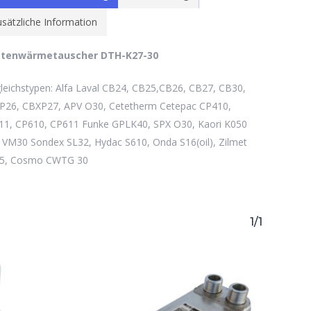
sätzliche Information
ttenwärmetauscher DTH-K27-30
befinden sich keine Produkte im Warenkorb.
leichstypen: Alfa Laval CB24, CB25,CB26, CB27, CB30,
P26, CBXP27, APV O30, Cetetherm Cetepac CP410,
Go to shop
11, CP610, CP611 Funke GPLK40, SPX O30, Kaori K050
VM30 Sondex SL32, Hydac S610, Onda S16(oil), Zilmet
5, Cosmo CWTG 30
1/1