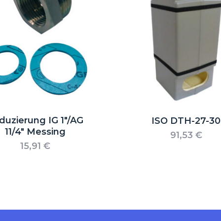
duzierung IG 1″/AG
ISO DTH-27-30
11/4″ Messing
91,53
€
15,91
€