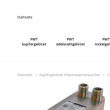
Skip
to
main
Startseite
content
PWT
PWT
PWT
kupfergelötet
edelstahlgelötet
nickelge
Startseite
Kupfergelötete Plattenwärmetauscher
2