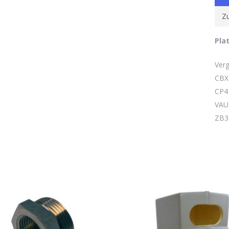
Zu
Pla
Es 
Verg
CBX
CP4
VAU 
ZB3