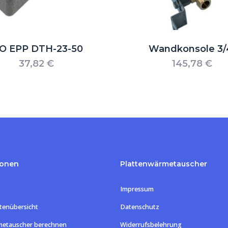
SO EPP DTH-23-50
Wandkonsole 3/
37,82
€
145,78
€
ionen
Plattenwärmetauscher
Impressum
tenübersicht
Datenschutz
metauscher berechnen
Widerrufsbelehrung