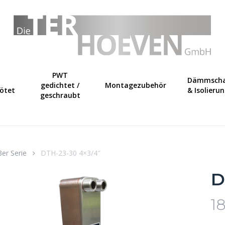
Warenkorb
PWT
Dämmscha
gedichtet /
Montagezubehör
lötet
& Isolieru
geschraubt
3er Serie
DTH-23-30 4×3/4″
D
18