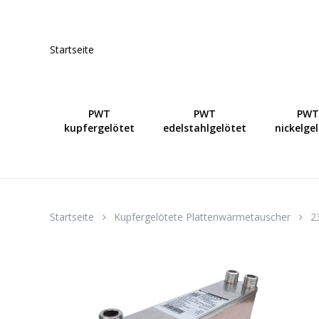
Skip
to
main
Startseite
content
PWT
PWT
PWT
kupfergelötet
edelstahlgelötet
nickelge
Startseite
Kupfergelötete Plattenwärmetauscher
2