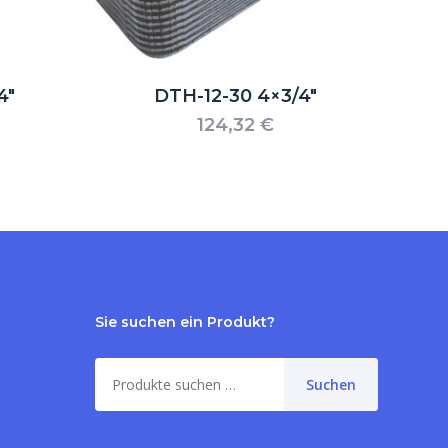
4″
DTH-12-30 4×3/4″
124,32
€
Sie suchen ein Produkt?
Suche
Suchen
nach: