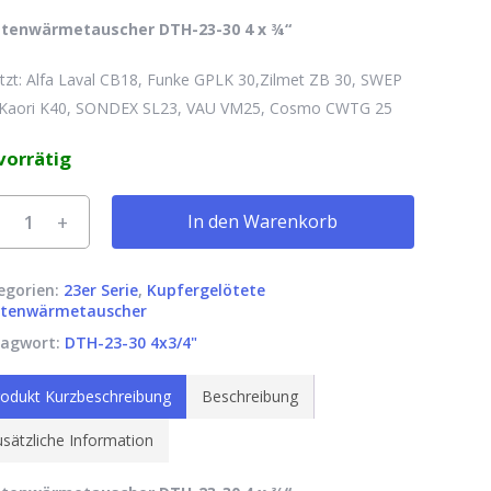
ttenwärmetauscher DTH-23-30 4 x ¾“
tzt: Alfa Laval CB18, Funke GPLK 30,Zilmet ZB 30, SWEP
 Kaori K40, SONDEX SL23, VAU VM25, Cosmo CWTG 25
vorrätig
rnative:
In den Warenkorb
egorien:
23er Serie
,
Kupfergelötete
ttenwärmetauscher
lagwort:
DTH-23-30 4x3/4"
odukt Kurzbeschreibung
Beschreibung
sätzliche Information