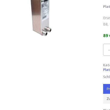
Pla
Erse
B8,
89 
Alte
Kat
Pla
Sch
Pr
Zu