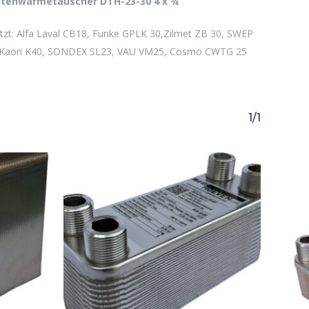
ttenwärmetauscher DTH-23-30 4 x ¾“
befinden sich keine Produkte im Warenkorb.
tzt: Alfa Laval CB18, Funke GPLK 30,Zilmet ZB 30, SWEP
Go to shop
 Kaori K40, SONDEX SL23, VAU VM25, Cosmo CWTG 25
1/1