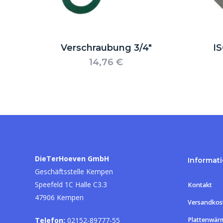
Verschraubung 3/4″
I
14,76
€
DieTerHoeven GmbH
Informat
Geschäftsstelle Kempen
Speefeld 1C Halle C3.3
Kontakt
47906 Kempen
Versandkos
Telefon:
02152-89777-55
Plattenwär