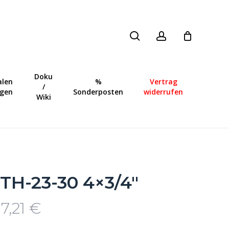
search
account
Close
Cart
Doku
len
%
Vertrag
/
ngen
Sonderposten
widerrufen
Wiki
TH-23-30 4×3/4″
7,21
€