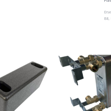
Pla
Es 
Erse
B8,