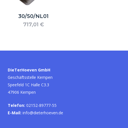
30/50/NL01
717,01
€
Es befinden sich keine Produkte im
Warenkorb.
DieTerHoeven GmbH
Geschäftsstelle Kempen
Go to shop
Speefeld 1C Halle C3.3
47906 Kempen
Telefon:
02152-89777-55
E-Mail:
info@dieterhoeven.de