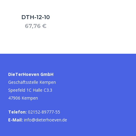
DTH-12-10
67,76
€
Es befinden sich keine Produkte im
Warenkorb.
DieTerHoeven GmbH
Geschäftsstelle Kempen
Go to shop
Speefeld 1C Halle C3.3
47906 Kempen
Telefon:
02152-89777-55
E-Mail:
info@dieterhoeven.de