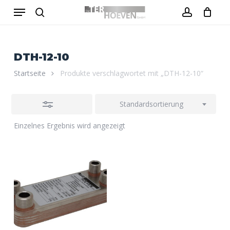
Menu
Skip
to
Close
search
account
Close
Warenkorb
Cart
main
Filters
content
DTH-12-10
Startseite
Produkte verschlagwortet mit „DTH-12-10“
Standardsortierung
Einzelnes Ergebnis wird angezeigt