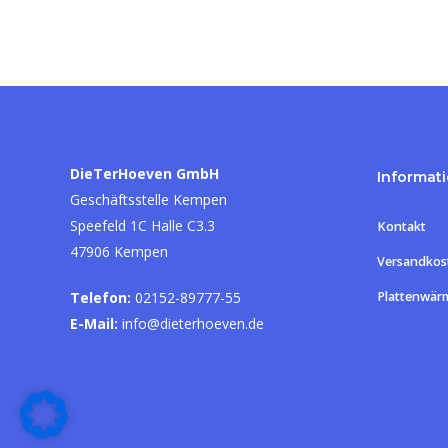
DieTerHoeven GmbH
Informat
Geschäftsstelle Kempen
Speefeld 1C Halle C3.3
Kontakt
47906 Kempen
Versandkos
Telefon:
02152-89777-55
Plattenwär
E-Mail:
info@dieterhoeven.de