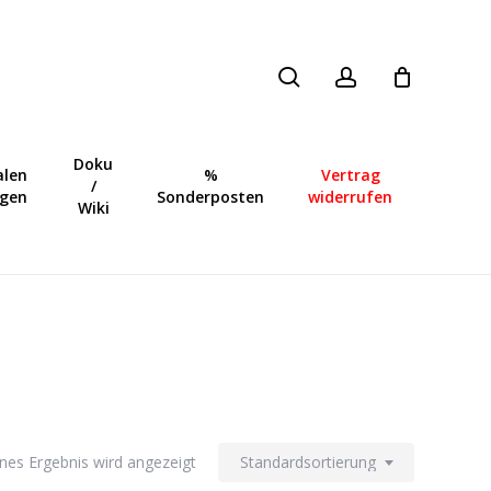
search
account
Close
Cart
Doku
len
%
Vertrag
/
ngen
Sonderposten
widerrufen
Wiki
lnes Ergebnis wird angezeigt
Standardsortierung