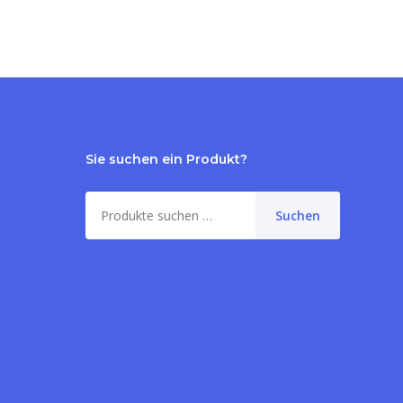
Sie suchen ein Produkt?
Suche
Suchen
nach:
me:
0,00
€
orb anzeigen
Kasse