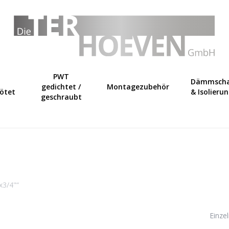
Warenkorb
PWT
Dämmscha
gedichtet /
Montagezubehör
lötet
& Isolieru
geschraubt
x3/4"“
Einze