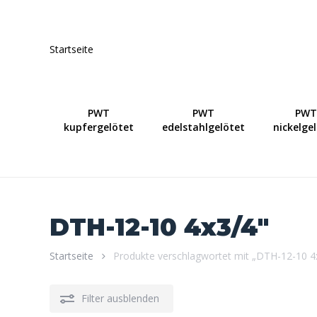
Skip
to
main
Startseite
content
PWT
PWT
PWT
kupfergelötet
edelstahlgelötet
nickelge
DTH-12-10 4x3/4"
Startseite
Produkte verschlagwortet mit „DTH-12-10 4
Filter ausblenden