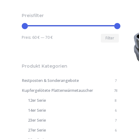
Preisfilter
Min.
Max.
Preis:
60 €
—
70 €
Filter
Preis
Preis
Produkt Kategorien
Restposten & Sonderangebote
7
Kupfergelötete Plattenwärmetauscher
78
12er Serie
8
14er Serie
6
23er Serie
7
27er Serie
6