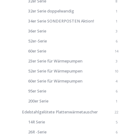
32er Serie
8
32er Serie doppelwandig
1
34er Serie SONDERPOSTEN Aktion!
1
36er Serie
3
52er-Serie
6
60er Serie
14
23er Serie für Wärmepumpen
3
52er Serie für Wärmepumpen
10
60er Serie für Wärmepumpen
4
95er Serie
6
200er Serie
1
Edelstahlgelötete Plattenwärmetauscher
22
14R Serie
5
26R -Serie
6