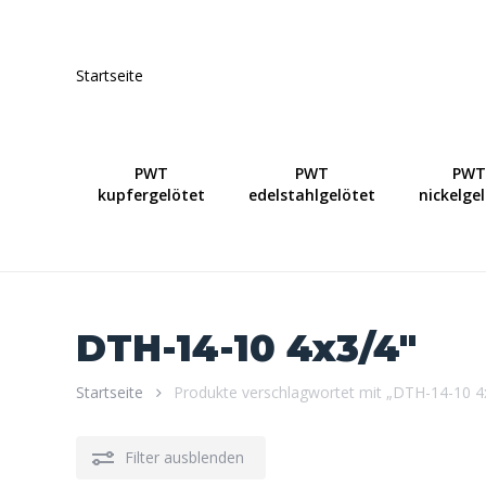
Skip
to
main
Startseite
content
PWT
PWT
PWT
kupfergelötet
edelstahlgelötet
nickelge
DTH-14-10 4x3/4"
Startseite
Produkte verschlagwortet mit „DTH-14-10 4
Filter ausblenden