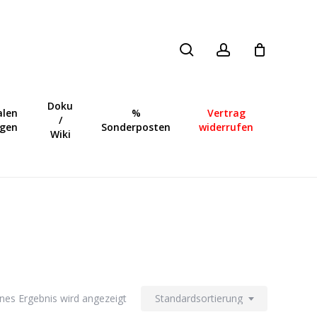
search
account
Close
Cart
Doku
len
%
Vertrag
/
ngen
Sonderposten
widerrufen
Wiki
lnes Ergebnis wird angezeigt
Standardsortierung