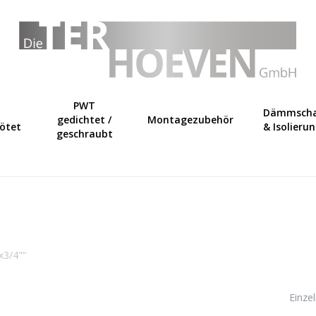
Warenkorb
PWT
Dämmscha
gedichtet /
Montagezubehör
lötet
& Isolieru
geschraubt
x3/4"“
Einze