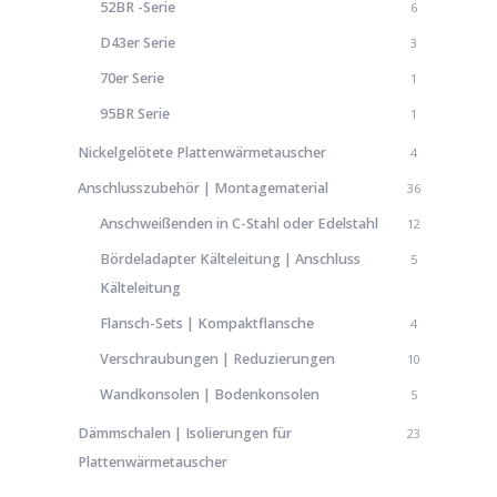
52BR -Serie
6
D43er Serie
3
70er Serie
1
95BR Serie
1
Nickelgelötete Plattenwärmetauscher
4
Anschlusszubehör | Montagematerial
36
Anschweißenden in C-Stahl oder Edelstahl
12
Bördeladapter Kälteleitung | Anschluss
5
Kälteleitung
Flansch-Sets | Kompaktflansche
4
Verschraubungen | Reduzierungen
10
Wandkonsolen | Bodenkonsolen
5
Dämmschalen | Isolierungen für
23
Plattenwärmetauscher