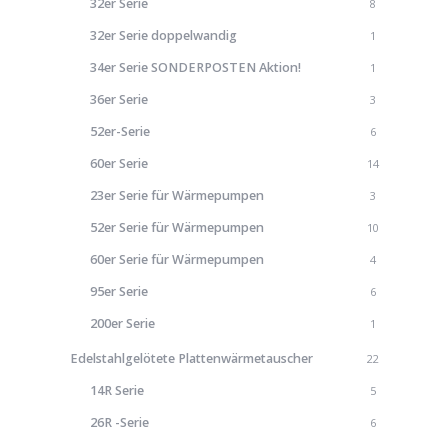
32er Serie
8
32er Serie doppelwandig
1
34er Serie SONDERPOSTEN Aktion!
1
36er Serie
3
52er-Serie
6
60er Serie
14
23er Serie für Wärmepumpen
3
52er Serie für Wärmepumpen
10
60er Serie für Wärmepumpen
4
95er Serie
6
200er Serie
1
Edelstahlgelötete Plattenwärmetauscher
22
14R Serie
5
26R -Serie
6