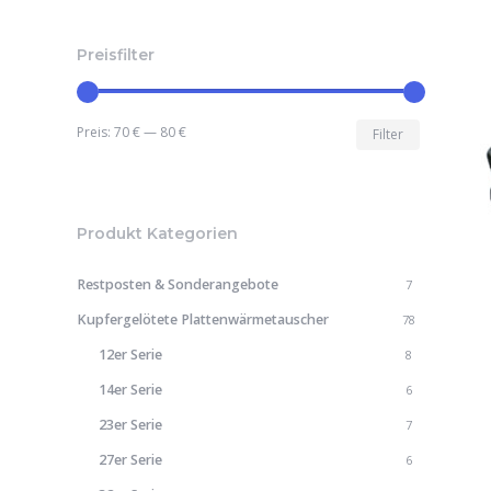
Preisfilter
Min.
Max.
Preis:
70 €
—
80 €
Filter
Preis
Preis
Produkt Kategorien
Restposten & Sonderangebote
7
Kupfergelötete Plattenwärmetauscher
78
12er Serie
8
14er Serie
6
23er Serie
7
27er Serie
6