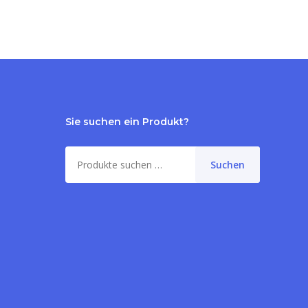
Sie suchen ein Produkt?
Suche
Suchen
nach:
me:
0,00
€
orb anzeigen
Kasse