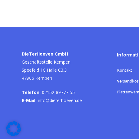
DieTerHoeven GmbH
Informat
Geschäftsstelle Kempen
Speefeld 1C Halle C3.3
Kontakt
47906 Kempen
Versandkos
Telefon:
02152-89777-55
Plattenwär
E-Mail:
info@dieterhoeven.de