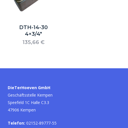
DTH-14-30
4×3/4″
135,66
€
Es befinden sich keine Produkte im
Warenkorb.
DieTerHoeven GmbH
Go to shop
Geschäftsstelle Kempen
Speefeld 1C Halle C3.3
47906 Kempen
Telefon:
02152-89777-55