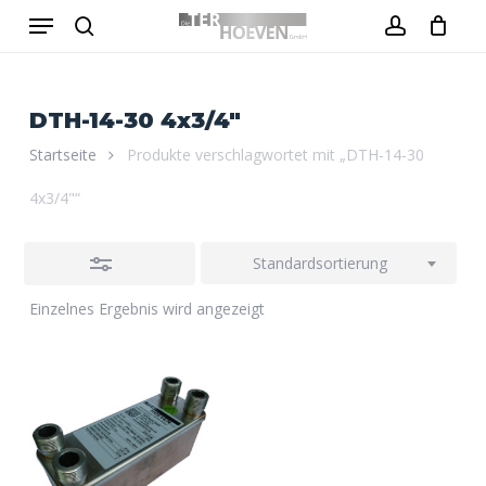
Menu
Skip
to
Close
search
account
Close
Warenkorb
Cart
main
Filters
content
DTH-14-30 4x3/4"
Startseite
Produkte verschlagwortet mit „DTH-14-30
4x3/4"“
Standardsortierung
Einzelnes Ergebnis wird angezeigt