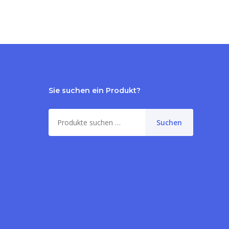
Sie suchen ein Produkt?
Suche
Suchen
nach:
me:
0,00
€
orb anzeigen
Kasse