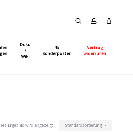
search
account
Close
Cart
Doku
len
%
Vertrag
/
ngen
Sonderposten
widerrufen
Wiki
lnes Ergebnis wird angezeigt
Standardsortierung