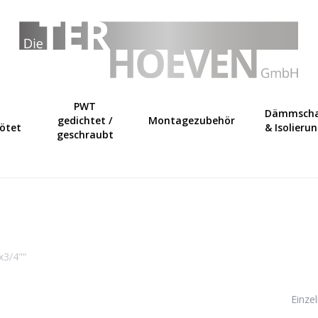
Warenkorb
PWT
Dämmscha
gedichtet /
Montagezubehör
lötet
& Isolieru
geschraubt
x3/4"“
Einze