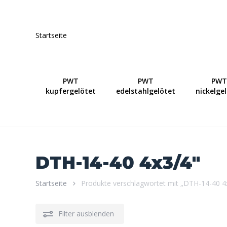
Skip
to
main
Startseite
content
PWT
PWT
PWT
kupfergelötet
edelstahlgelötet
nickelge
DTH-14-40 4x3/4"
Startseite
Produkte verschlagwortet mit „DTH-14-40 4
Filter ausblenden