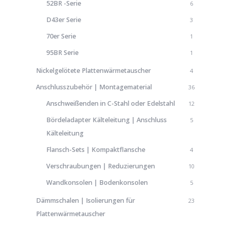
52BR -Serie
6
D43er Serie
3
70er Serie
1
95BR Serie
1
Nickelgelötete Plattenwärmetauscher
4
Anschlusszubehör | Montagematerial
36
Anschweißenden in C-Stahl oder Edelstahl
12
Bördeladapter Kälteleitung | Anschluss
5
Kälteleitung
Flansch-Sets | Kompaktflansche
4
Verschraubungen | Reduzierungen
10
Wandkonsolen | Bodenkonsolen
5
Dämmschalen | Isolierungen für
23
Plattenwärmetauscher