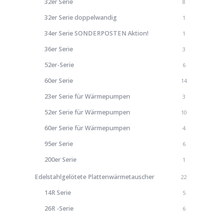
32er Serie
8
32er Serie doppelwandig
1
34er Serie SONDERPOSTEN Aktion!
1
36er Serie
3
52er-Serie
6
60er Serie
14
23er Serie für Wärmepumpen
3
52er Serie für Wärmepumpen
10
60er Serie für Wärmepumpen
4
95er Serie
6
200er Serie
1
Edelstahlgelötete Plattenwärmetauscher
22
14R Serie
5
26R -Serie
6