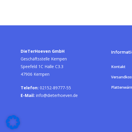
DieTerHoeven GmbH
Informat
Geschäftsstelle Kempen
Speefeld 1C Halle C3.3
Kontakt
47906 Kempen
Versandkos
Telefon:
02152-89777-55
Plattenwär
E-Mail:
info@dieterhoeven.de