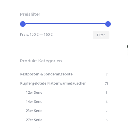
Preisfilter
Min.
Max.
Preis:
150 €
—
160 €
Filter
Preis
Preis
Produkt Kategorien
Restposten & Sonderangebote
7
Kupfergelötete Plattenwärmetauscher
78
12er Serie
8
14er Serie
6
23er Serie
7
27er Serie
6