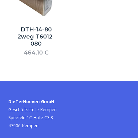
DTH-14-80
2weg T6012-
080
464,10
€
Es befinden sich keine Produkte im
Warenkorb.
DieTerHoeven GmbH
Go to shop
Geschäftsstelle Kempen
Speefeld 1C Halle C3.3
47906 Kempen