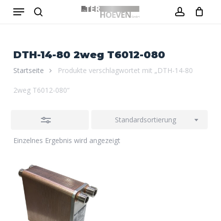
Menu
Skip
to
Close
search
account
Close
Warenkorb
Cart
main
Filters
content
DTH-14-80 2weg T6012-080
Startseite
Produkte verschlagwortet mit „DTH-14-80
2weg T6012-080“
Standardsortierung
Einzelnes Ergebnis wird angezeigt