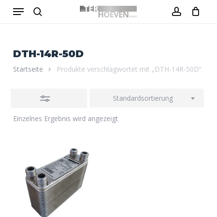
Menu
Skip
to
Close
search
account
Close
Warenkorb
Cart
main
Filters
content
DTH-14R-50D
Startseite
Produkte verschlagwortet mit „DTH-14R-50D“
Standardsortierung
Einzelnes Ergebnis wird angezeigt