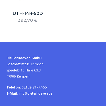
DTH-14R-50D
392,70
€
Es befinden sich keine Produkte im
Warenkorb.
DieTerHoeven GmbH
Geschäftsstelle Kempen
Go to shop
Speefeld 1C Halle C3.3
47906 Kempen
Telefon:
02152-89777-55
E-Mail:
info@dieterhoeven.de