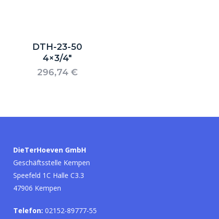
DTH-23-50
4×3/4″
296,74
€
DieTerHoeven GmbH
Geschäftsstelle Kempen
Speefeld 1C Halle C3.3
47906 Kempen
Telefon:
02152-89777-55