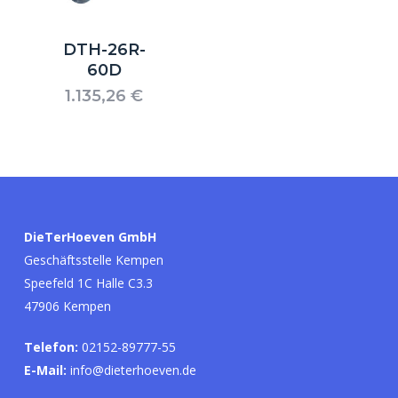
DTH-26R-
60D
1.135,26
€
Es befinden sich keine Produkte im
Warenkorb.
DieTerHoeven GmbH
Geschäftsstelle Kempen
Go to shop
Speefeld 1C Halle C3.3
47906 Kempen
Telefon:
02152-89777-55
E-Mail:
info@dieterhoeven.de