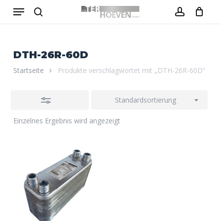
Menu
Skip
to
Close
search
account
Close
Warenkorb
Cart
main
Filters
content
DTH-26R-60D
Startseite
Produkte verschlagwortet mit „DTH-26R-60D“
Standardsortierung
Einzelnes Ergebnis wird angezeigt