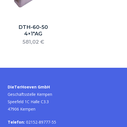
DTH-60-50
4×1″AG
581,02
€
Es befinden sich keine Produkte im
Warenkorb.
DieTerHoeven GmbH
Go to shop
Geschäftsstelle Kempen
Speefeld 1C Halle C3.3
47906 Kempen
Telefon:
02152-89777-55