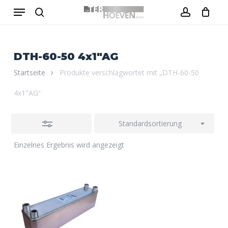
Menu
Skip
to
Close
search
account
Close
Warenkorb
Cart
main
Filters
content
DTH-60-50 4x1"AG
Startseite
Produkte verschlagwortet mit „DTH-60-50
4x1"AG“
Standardsortierung
Einzelnes Ergebnis wird angezeigt