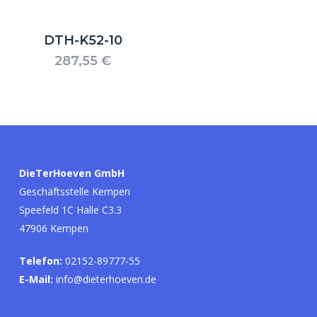
DTH-K52-10
287,55
€
Es befinden sich keine Produkte im
Warenkorb.
DieTerHoeven GmbH
Geschäftsstelle Kempen
Go to shop
Speefeld 1C Halle C3.3
47906 Kempen
Telefon:
02152-89777-55
E-Mail:
info@dieterhoeven.de