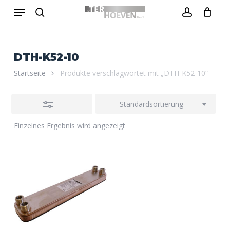
Menu
Skip
to
Close
search
account
Close
Warenkorb
Cart
main
Filters
content
DTH-K52-10
Startseite
Produkte verschlagwortet mit „DTH-K52-10“
Standardsortierung
Einzelnes Ergebnis wird angezeigt