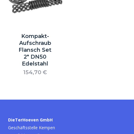
Kompakt-
Aufschraub
Flansch Set
2″ DN50
Edelstahl
154,70
€
Es befinden sich keine Produkte im
Warenkorb.
Go to shop
DieTerHoeven GmbH
Geschäftsstelle Kempen