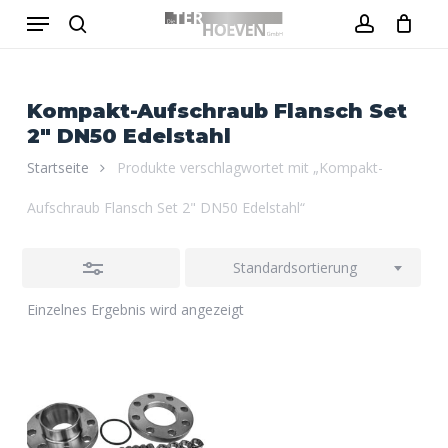
Menu
Skip
to
Close
search
account
Close
Warenkorb
Cart
main
Filters
content
Kompakt-Aufschraub Flansch Set
2" DN50 Edelstahl
Startseite
Produkte verschlagwortet mit „Kompakt-
Aufschraub Flansch Set 2" DN50 Edelstahl“
Standardsortierung
Einzelnes Ergebnis wird angezeigt