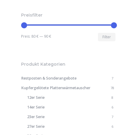
Preisfilter
Min.
Max.
Preis:
80 €
—
90 €
Filter
Preis
Preis
Produkt Kategorien
Restposten & Sonderangebote
7
Kupfergelötete Plattenwärmetauscher
78
12er Serie
8
14er Serie
6
23er Serie
7
27er Serie
6