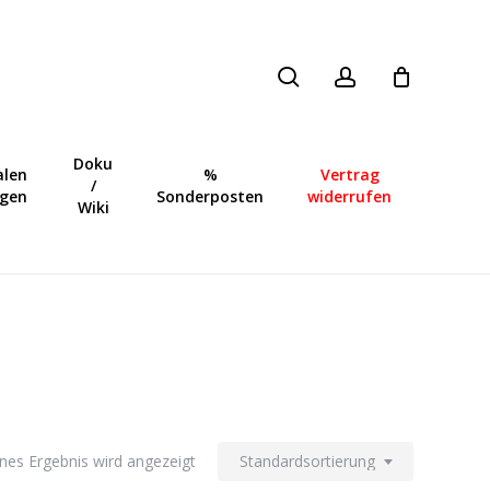
search
account
Close
Cart
Doku
len
%
Vertrag
/
ngen
Sonderposten
widerrufen
Wiki
lnes Ergebnis wird angezeigt
Standardsortierung