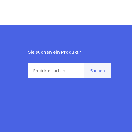
Sie suchen ein Produkt?
Suche
Suchen
nach:
me:
0,00
€
orb anzeigen
Kasse