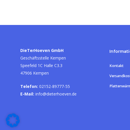
DieTerHoeven GmbH
Informat
Geschäftsstelle Kempen
Speefeld 1C Halle C3.3
Kontakt
47906 Kempen
Versandkos
Telefon:
02152-89777-55
Plattenwär
E-Mail:
info@dieterhoeven.de