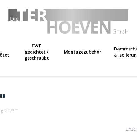
Warenkorb
PWT
Dämmscha
gedichtet /
Montagezubehör
lötet
& Isolieru
geschraubt
"
g 2 1/2"“
Einze