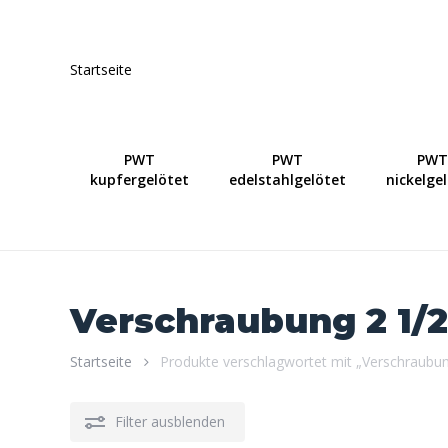
Skip
to
main
Startseite
content
PWT
PWT
PWT
kupfergelötet
edelstahlgelötet
nickelge
Verschraubung 2 1/2
Startseite
Produkte verschlagwortet mit „Verschraubun
Filter ausblenden