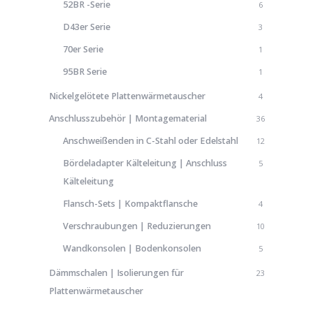
52BR -Serie
6
D43er Serie
3
70er Serie
1
95BR Serie
1
Nickelgelötete Plattenwärmetauscher
4
Anschlusszubehör | Montagematerial
36
Anschweißenden in C-Stahl oder Edelstahl
12
Bördeladapter Kälteleitung | Anschluss
5
Kälteleitung
Flansch-Sets | Kompaktflansche
4
Verschraubungen | Reduzierungen
10
Wandkonsolen | Bodenkonsolen
5
Dämmschalen | Isolierungen für
23
Plattenwärmetauscher