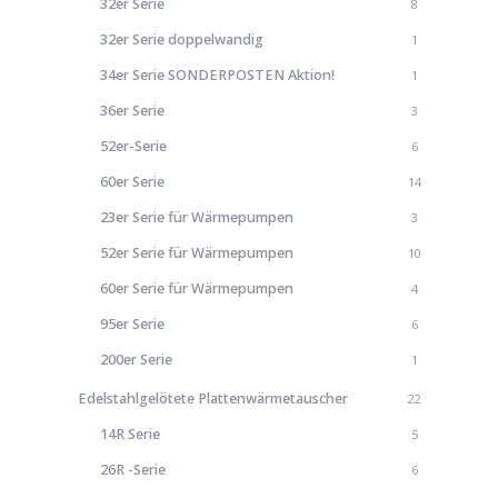
32er Serie
8
32er Serie doppelwandig
1
34er Serie SONDERPOSTEN Aktion!
1
36er Serie
3
52er-Serie
6
60er Serie
14
23er Serie für Wärmepumpen
3
52er Serie für Wärmepumpen
10
60er Serie für Wärmepumpen
4
95er Serie
6
200er Serie
1
Edelstahlgelötete Plattenwärmetauscher
22
14R Serie
5
26R -Serie
6