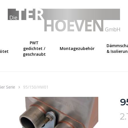
Warenkorb
PWT
Dämmscha
gedichtet /
Montagezubehör
lötet
& Isolieru
geschraubt
5er Serie
95/150/HW01
9
2