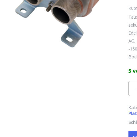
Kupf
Taus
seku
Edel
AG, 
-160
Bod
5 v
Alte
Es 
Kat
Pla
Sch