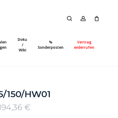
search
account
Close
Cart
Doku
len
%
Vertrag
/
ngen
Sonderposten
widerrufen
Wiki
5/150/HW01
.194,36
€