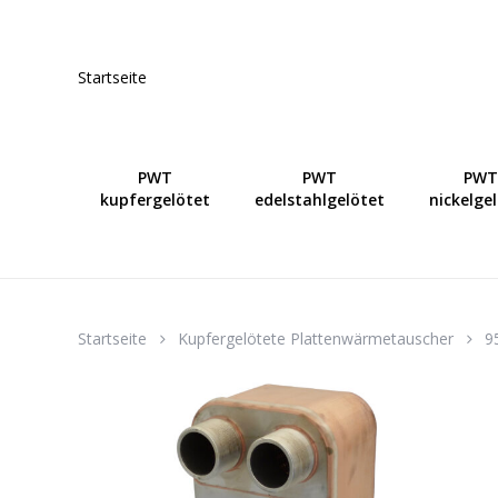
Skip
to
main
Startseite
content
PWT
PWT
PWT
kupfergelötet
edelstahlgelötet
nickelge
Startseite
Kupfergelötete Plattenwärmetauscher
9