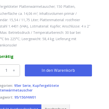
ergelöteter Plattenwärmetauscher; 150 Platten,
cherfläche ca. 14,06 m
; Inhaltsvolumen primär /
2
ndär: 15,54 / 11,75 Liter; Plattenmaterial: rostfreier
stahl 1.4401 (V4A), Lotmaterial: Kupfer; Anschlüsse: 4 x 2″
Max. Betriebsdruck / Temperaturbereich: 30 bar bei
°C bis 225°C; Leergewicht: 58,4 kg; Lieferung mit
enkonsole!
orrätig
rnative:
In den Warenkorb
befinden sich keine Produkte im Warenkorb.
egorien:
95er Serie
,
Kupfergelötete
Go to shop
ttenwärmetauscher
lagwort:
95/150/HW01