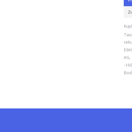
Pr
Zu
Kupf
Taus
seku
Edel
AG, 
-160
Bod