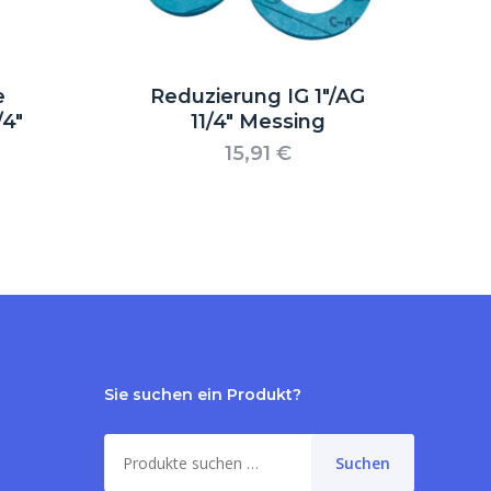
e
Reduzierung IG 1″/AG
/4″
11/4″ Messing
15,91
€
Sie suchen ein Produkt?
Suche
Suchen
nach: