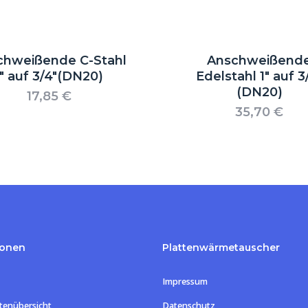
chweißende C-Stahl
Anschweißend
1″ auf 3/4″(DN20)
Edelstahl 1″ auf 3
(DN20)
17,85
€
35,70
€
ionen
Plattenwärmetauscher
Impressum
tenübersicht
Datenschutz