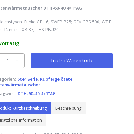
ttenwärmetauscher DTH-60-40 4×1″AG
gleichstypen: Funke GPL 6, SWEP B25; GEA GBS 500, WTT
5, Danfoss XB 37, UHS PBU20
vorrätig
rnative:
In den Warenkorb
egorien:
60er Serie
,
Kupfergelötete
ttenwärmetauscher
lagwort:
DTH-60-40 4x1"AG
odukt Kurzbeschreibung
Beschreibung
sätzliche Information