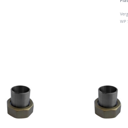
Pla
Es 
Ver
WP 