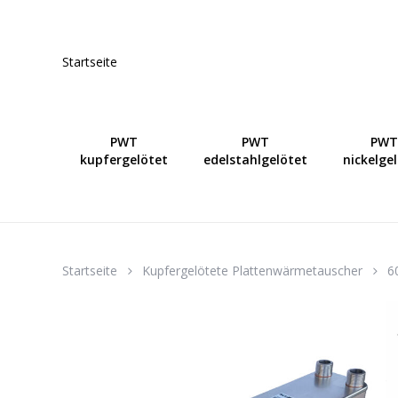
Skip
to
main
Startseite
content
PWT
PWT
PWT
kupfergelötet
edelstahlgelötet
nickelge
Startseite
Kupfergelötete Plattenwärmetauscher
6