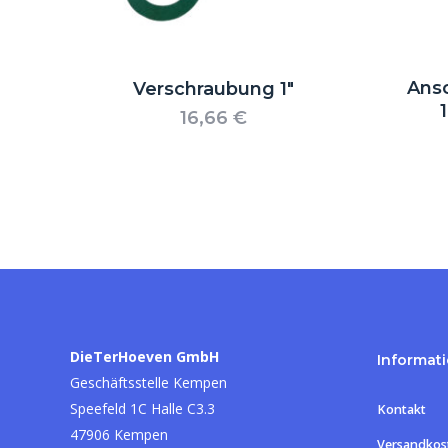
Ans
Verschraubung 1″
16,66
€
DieTerHoeven GmbH
Informat
Geschäftsstelle Kempen
Speefeld 1C Halle C3.3
Kontakt
47906 Kempen
Versandkos