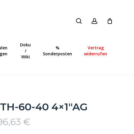
search
account
Close
Cart
Doku
len
%
Vertrag
/
ngen
Sonderposten
widerrufen
Wiki
TH-60-40 4×1″AG
96,63
€