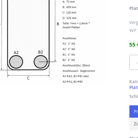
Pla
Ver
WP 
55 
Alte
Kat
Pla
Sch
Pr
Zu