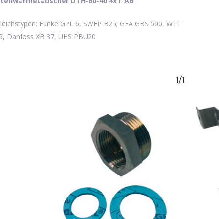
ttenwärmetauscher DTH-60-40 4x1"AG
befinden sich keine Produkte im Warenkorb.
gleichstypen: Funke GPL 6, SWEP B25; GEA GBS 500, WTT
5, Danfoss XB 37, UHS PBU20
Go to shop
1/1