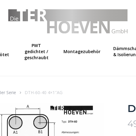
Warenkorb
PWT
Dämmscha
gedichtet /
Montagezubehör
lötet
& Isolieru
geschraubt
0er Serie
DTH-60-40 4×1″AG
D
4