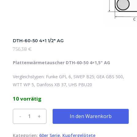
DTH-60-50 4×1 1/2″ AG
756,38
€
Plattenwärmetauscher DTH-60-50 4×1,5" AG
Vergleichstypen: Funke GPL 6, SWEP B25; GEA GBS 500,
WTT WP 5, Danfoss XB 37, UHS PBU20
10 vorrätig
Alternative:
In den Warenkorb
Kategorien:
60er Serie
,
Kupfergelötete