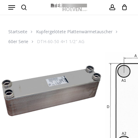
Menu
Skip
to
search
account
Close
Warenkorb
Cart
main
content
Startseite
Kupfergelötete Plattenwärmetauscher
60er Serie
DTH-60-50 4×1 1/2″ AG