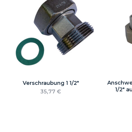
Anschwei
Verschraubung 1 1/2″
1/2″ a
35,77
€