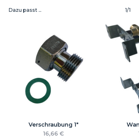
Dazu passt ...
1/1
Es befinden sich keine Produkte im
Warenkorb.
Go to shop
Verschraubung 1″
Wan
16,66
€