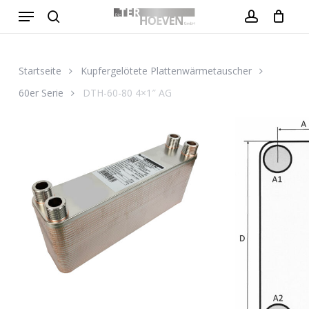
Menu
Skip
to
search
account
Close
Warenkorb
Cart
main
content
Startseite
Kupfergelötete Plattenwärmetauscher
60er Serie
DTH-60-80 4×1″ AG