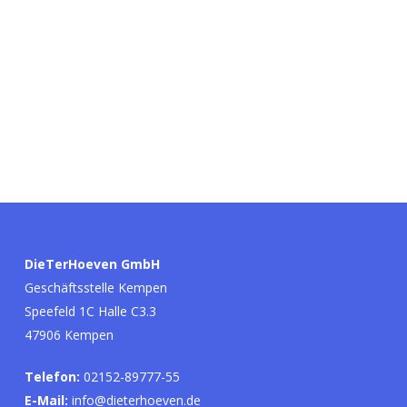
DieTerHoeven GmbH
Geschäftsstelle Kempen
Speefeld 1C Halle C3.3
47906 Kempen
Telefon:
02152-89777-55
E-Mail:
info@dieterhoeven.de