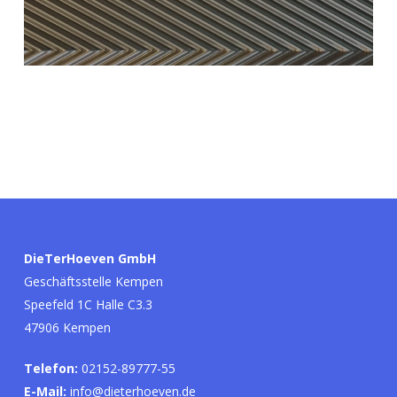
DieTerHoeven GmbH
Geschäftsstelle Kempen
Speefeld 1C Halle C3.3
47906 Kempen
Telefon:
02152-89777-55
E-Mail:
info@dieterhoeven.de