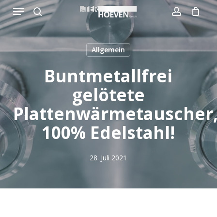
Menu
Skip
to
search
account
Close
Warenkorb
Cart
main
content
Allgemein
Buntmetallfrei
gelötete
Plattenwärmetauscher
100% Edelstahl!
28. Juli 2021