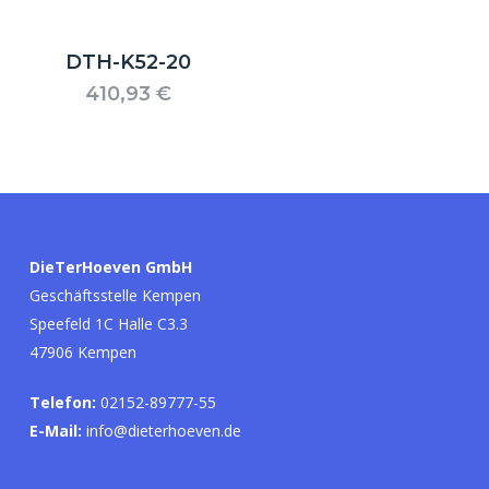
DTH-K52-20
410,93
€
Es befinden sich keine Produkte im
Warenkorb.
DieTerHoeven GmbH
Geschäftsstelle Kempen
Go to shop
Speefeld 1C Halle C3.3
47906 Kempen
Telefon:
02152-89777-55
E-Mail:
info@dieterhoeven.de