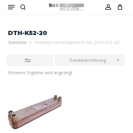
Menu
Skip
to
Close
search
account
Close
Warenkorb
Cart
main
Filters
content
DTH-K52-20
Startseite
Produkte verschlagwortet mit „DTH-K52-20“
Standardsortierung
Einzelnes Ergebnis wird angezeigt