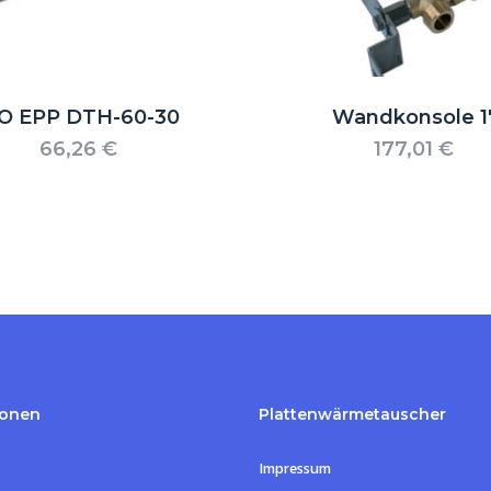
SO EPP DTH-60-30
Wandkonsole 1
66,26
€
177,01
€
ionen
Plattenwärmetauscher
Impressum