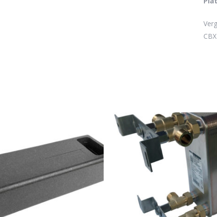
Pla
Es 
Verg
CBX