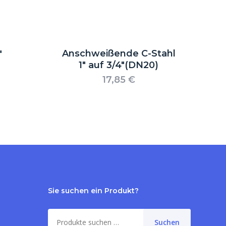
Anschweißende C-Stahl
″
1″ auf 3/4″(DN20)
17,85
€
Sie suchen ein Produkt?
Suche
Suchen