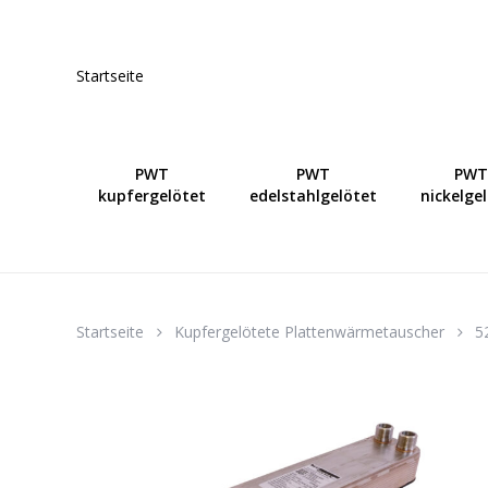
Skip
to
main
Startseite
content
PWT
PWT
PWT
kupfergelötet
edelstahlgelötet
nickelge
Startseite
Kupfergelötete Plattenwärmetauscher
5