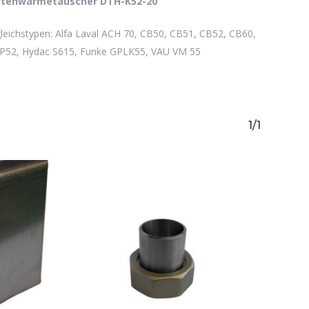
ttenwärmetauscher DTH-K52-20
befinden sich keine Produkte im Warenkorb.
leichstypen: Alfa Laval ACH 70, CB50, CB51, CB52, CB60,
P52, Hydac S615, Funke GPLK55, VAU VM 55
Go to shop
1/1