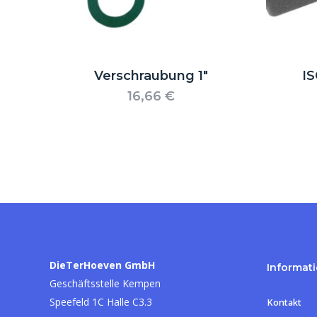
Verschraubung 1″
I
16,66
€
DieTerHoeven GmbH
Informat
Geschäftsstelle Kempen
Speefeld 1C Halle C3.3
Kontakt