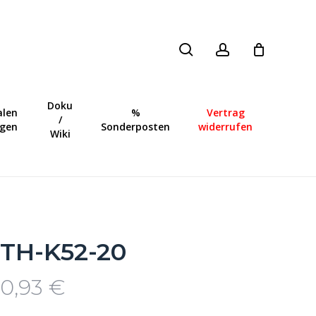
search
account
Close
Cart
Doku
len
%
Vertrag
/
ngen
Sonderposten
widerrufen
Wiki
TH-K52-20
10,93
€