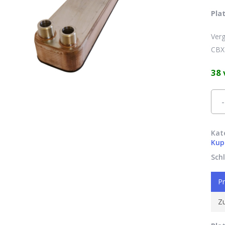
Pla
Verg
CBX
38 
Alte
Kat
Kup
Sch
Pr
Zu