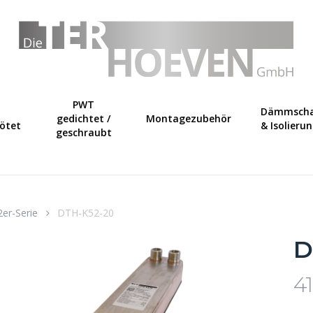
Warenkorb
PWT
Dämmscha
gedichtet /
Montagezubehör
lötet
& Isolieru
geschraubt
2er-Serie
DTH-K52-20
D
4