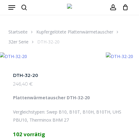
Menu
Skip
to
search
account
Close
Warenkorb
Cart
main
content
Startseite
Kupfergelötete Plattenwärmetauscher
32er Serie
DTH-32-20
DTH-32-20
246,40
€
Plattenwärmetauscher DTH-32-20
Vergleichstypen: Swep B10, B10T, B10H, B10TH, UHS
PBU10, Therminox BHM 27
102 vorrätig