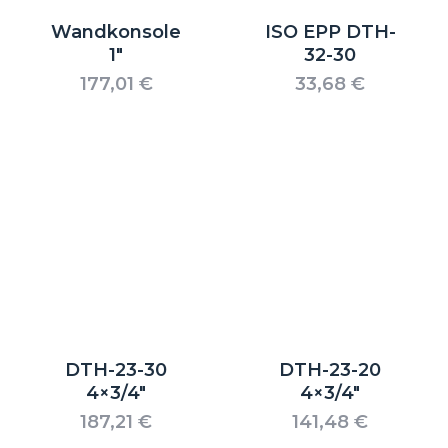
Wandkonsole
ISO EPP DTH-
1″
32-30
177,01
€
33,68
€
DTH-23-30
DTH-23-20
4×3/4″
4×3/4″
187,21
€
141,48
€