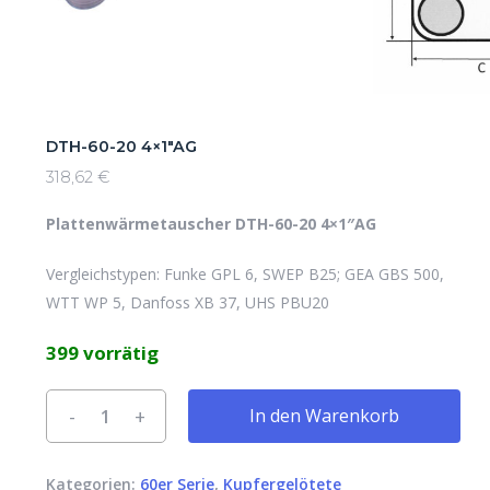
DTH-60-20 4×1″AG
318,62
€
Plattenwärmetauscher DTH-60-20 4×1″AG
Vergleichstypen: Funke GPL 6, SWEP B25; GEA GBS 500,
WTT WP 5, Danfoss XB 37, UHS PBU20
399 vorrätig
Alternative:
In den Warenkorb
Kategorien:
60er Serie
,
Kupfergelötete