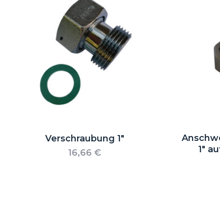
Anschwe
Verschraubung 1″
1″ a
16,66
€