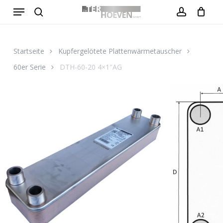
Menu
Skip
to
search
account
Close
Warenkorb
Cart
main
content
Startseite
Kupfergelötete Plattenwärmetauscher
60er Serie
DTH-60-20 4×1″AG