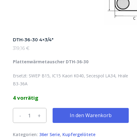
DTH-36-30 4×3/4″
319,16
€
Plattenwärmetauscher DTH-36-30
Ersetzt: SWEP B15, IC15 Kaori K040, Secespol LA34, Hrale
B3-36A
4 vorrätig
Alternative:
In den Warenkorb
Kategorien:
36er Serie
,
Kupfergelötete