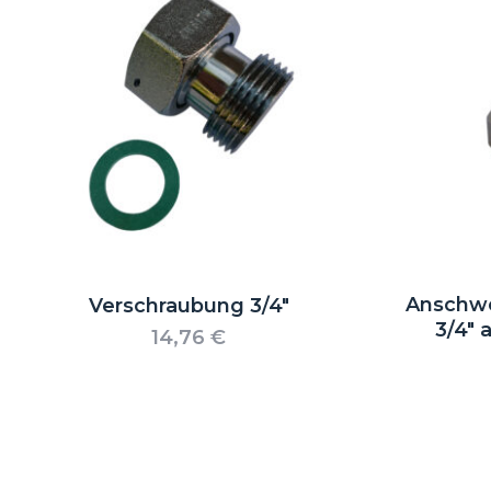
Anschwe
Verschraubung 3/4″
3/4″ 
14,76
€