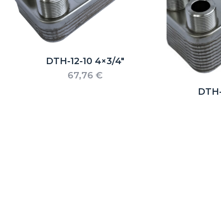
DTH-12-10 4×3/4″
67,76
€
DTH-