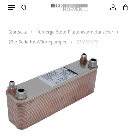
Menu
Skip
to
search
account
Close
Warenkorb
Cart
main
content
Startseite
Kupfergelötete Plattenwärmetauscher
23er Serie für Wärmepumpen
23/40/WP01