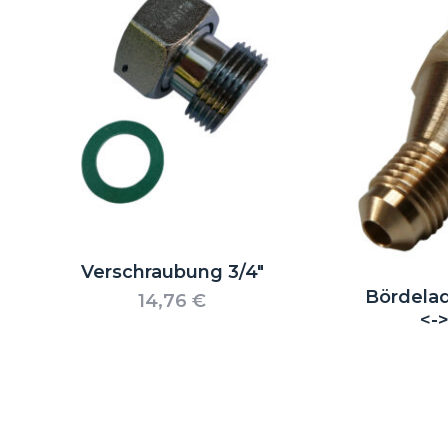
Verschraubung 3/4″
Bördelad
14,76
€
<-